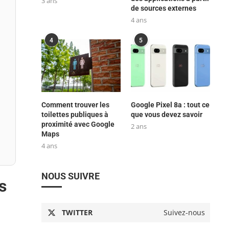
3 ans
de sources externes
4 ans
4
5
Comment trouver les
Google Pixel 8a : tout ce
toilettes publiques à
que vous devez savoir
proximité avec Google
2 ans
Maps
4 ans
NOUS SUIVRE
s
TWITTER
Suivez-nous