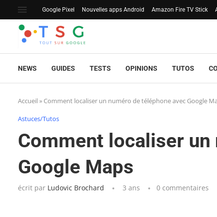
Google Pixel
Nouvelles apps Android
Amazon Fire TV Stick
NEWS
GUIDES
TESTS
OPINIONS
TUTOS
C
Accueil
»
Comment localiser un numéro de téléphone avec Google M
Astuces/Tutos
Comment localiser un
Google Maps
écrit par
Ludovic Brochard
3 ans
0 commentaires