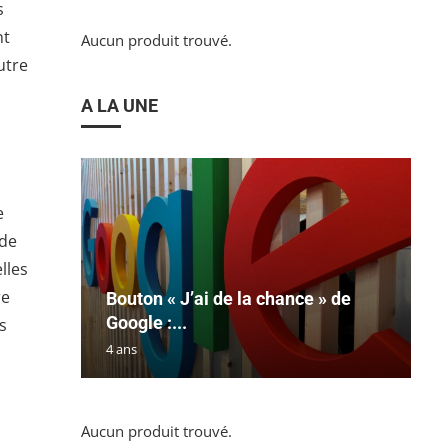
s
nt
Aucun produit trouvé.
utre
A LA UNE
e
 de
lles
re
Bouton « J’ai de la chance » de
Google :...
s
4 ans
Aucun produit trouvé.