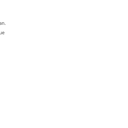
an.
que