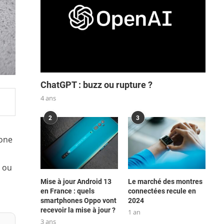
ChatGPT : buzz ou rupture ?
4 ans
2
3
hone
r ou
Mise à jour Android 13
Le marché des montres
en France : quels
connectées recule en
smartphones Oppo vont
2024
recevoir la mise à jour ?
1 an
3 ans