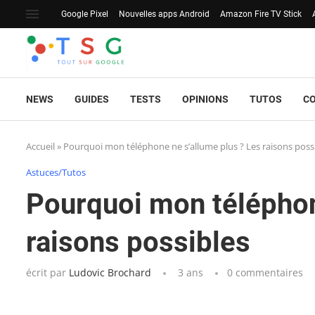
Google Pixel
Nouvelles apps Android
Amazon Fire TV Stick
NEWS
GUIDES
TESTS
OPINIONS
TUTOS
C
Accueil
»
Pourquoi mon téléphone ne s’allume plus ? Les raisons poss
Astuces/Tutos
Pourquoi mon téléphon
raisons possibles
écrit par
Ludovic Brochard
3 ans
0 commentaires