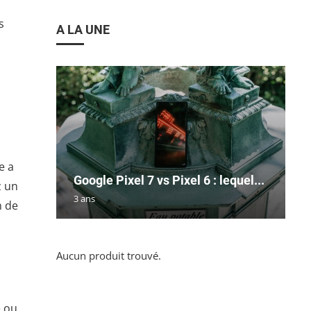
s
A LA UNE
e a
Google Pixel 7 vs Pixel 6 : lequel...
z un
3 ans
n de
Aucun produit trouvé.
e ou