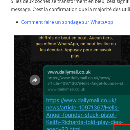
Si les deux coches se transforment en bleu, cela signifi
message. C’est la confirmation que la majorité des uti
Comment faire un sondage sur WhatsApp