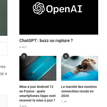
ChatGPT : buzz ou rupture ?
4 ans
2
3
nte
pp a
Mise à jour Android 13
Le marché des montres
en France : quels
connectées recule en
smartphones Oppo vont
2024
recevoir la mise à jour ?
1 an
3 ans