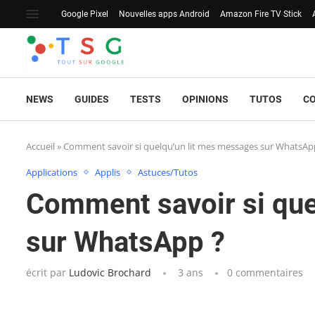
Google Pixel
Nouvelles apps Android
Amazon Fire TV Stick
NEWS
GUIDES
TESTS
OPINIONS
TUTOS
C
Accueil
»
Comment savoir si quelqu’un lit mes messages sur WhatsAp
Applications
Applis
Astuces/Tutos
Comment savoir si que
sur WhatsApp ?
écrit par
Ludovic Brochard
3 ans
0 commentaires