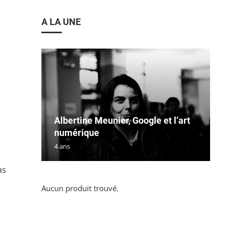
A LA UNE
Albertine Meunier, Google et l’art
numérique
4 ans
as
Aucun produit trouvé.