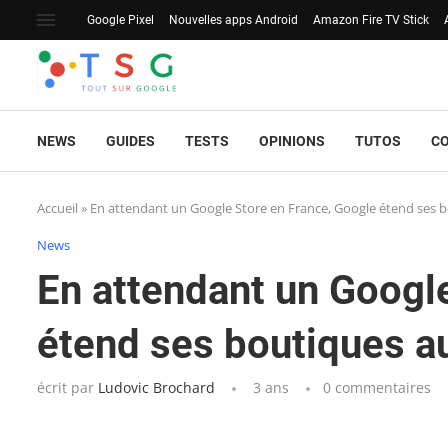
Google Pixel
Nouvelles apps Android
Amazon Fire TV Stick
NEWS
GUIDES
TESTS
OPINIONS
TUTOS
C
Accueil
»
En attendant un Google Store en France, Google étend ses 
News
En attendant un Googl
étend ses boutiques 
écrit par
Ludovic Brochard
3 ans
0 commentaires