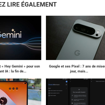
EZ LIRE ÉGALEMENT
t « Hey Gemini » pour son
Google et ses Pixel : 7 ans de mise
nt IA : la fin de...
jour, mais...