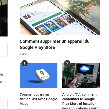
Comment supprimer un appareil du
Google Play Store
4 ans
2
3
gle
but
Comment ouvrir un
Android TV : comment
fichier GPX avec Google
contourner le Google
Maps
Play Store et installer
des applications à partir