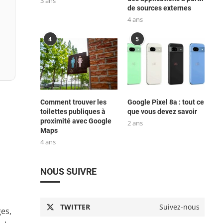
3 ans
de sources externes
4 ans
4
5
Comment trouver les
Google Pixel 8a : tout ce
toilettes publiques à
que vous devez savoir
proximité avec Google
2 ans
Maps
4 ans
s
NOUS SUIVRE
TWITTER
Suivez-nous
es,