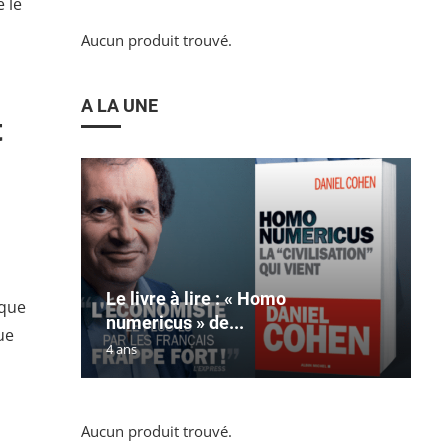
e le
Aucun produit trouvé.
A LA UNE
t
Le livre à lire : « Homo
ique
numericus » de...
ue
4 ans
Aucun produit trouvé.