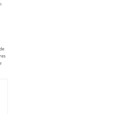
n
 de
res
e