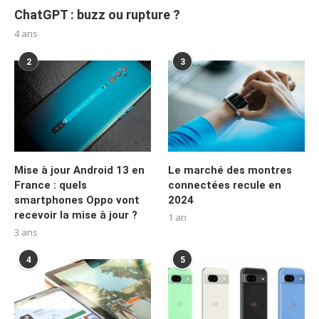
ChatGPT : buzz ou rupture ?
4 ans
2
3
Mise à jour Android 13 en
Le marché des montres
France : quels
connectées recule en
smartphones Oppo vont
2024
recevoir la mise à jour ?
1 an
3 ans
4
5