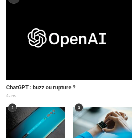
ChatGPT : buzz ou rupture ?
4 ans
2
3