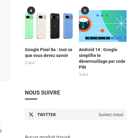
4
5
Google Pixel 8a : tout ce
Android 14 : Google
que vous devez savoir
simplifie le
déverrouillage par code
2 ans
PIN
3 ans
NOUS SUIVRE
TWITTER
Suivez-nous
t
e
Aucun produit trouvé.