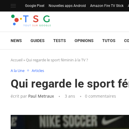
Google Pixel
Nouvelles apps Android
Amazon Fire TV Stick
NEWS
GUIDES
TESTS
OPINIONS
TUTOS
C
Accueil
»
Qui regarde le sport féminin à la TV ?
A la Une
Articles
Qui regarde le sport fé
écrit par
Paul Metraux
3 ans
0 commentaires