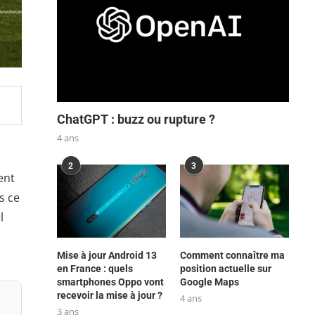
ChatGPT : buzz ou rupture ?
4 ans
2
3
ent
s ce
l
Mise à jour Android 13
Comment connaître ma
en France : quels
position actuelle sur
smartphones Oppo vont
Google Maps
recevoir la mise à jour ?
4 ans
3 ans