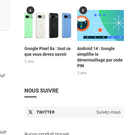
4
5
Google Pixel 8a : tout ce
Android 14 : Google
que vous devez savoir
simplifie le
déverrouillage par code
2 ans
PIN
3 ans
our
.
NOUS SUIVRE
TWITTER
Suivez-nous
sur
Aucun produit trouvé.