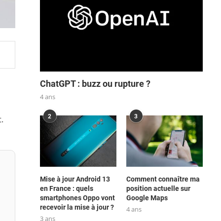
ChatGPT : buzz ou rupture ?
4 ans
2
3
.
Mise à jour Android 13
Comment connaître ma
en France : quels
position actuelle sur
smartphones Oppo vont
Google Maps
recevoir la mise à jour ?
4 ans
3 ans