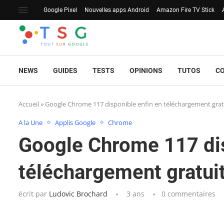
Google Pixel
Nouvelles apps Android
Amazon Fire TV Stick
NEWS
GUIDES
TESTS
OPINIONS
TUTOS
C
Accueil
»
Google Chrome 117 disponible enfin en téléchargement grat
A la Une
Applis Google
Chrome
Google Chrome 117 dis
téléchargement gratui
écrit par
Ludovic Brochard
3 ans
0 commentaires