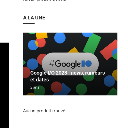
A LA UNE
Google I/O 2023 : news, rumeurs
et dates
3 ans
Aucun produit trouvé.