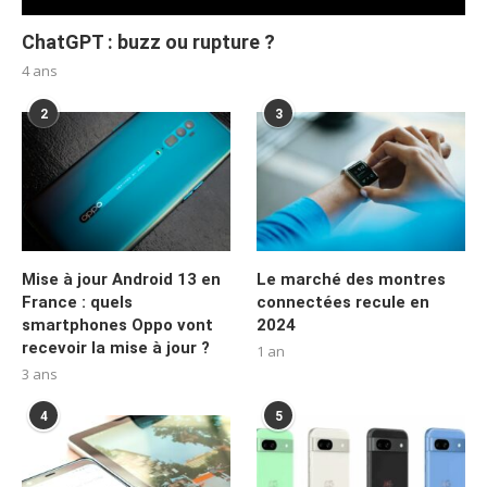
ChatGPT : buzz ou rupture ?
4 ans
2
3
Mise à jour Android 13 en
Le marché des montres
France : quels
connectées recule en
smartphones Oppo vont
2024
recevoir la mise à jour ?
1 an
3 ans
4
5