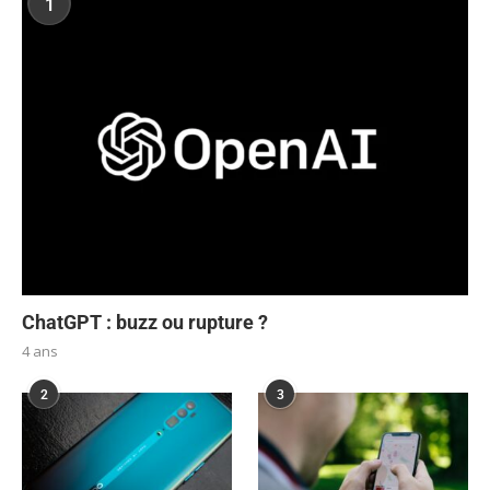
1
ChatGPT : buzz ou rupture ?
4 ans
2
3