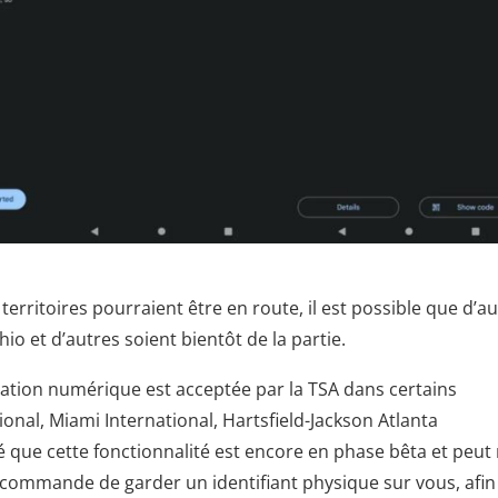
territoires pourraient être en route, il est possible que d’a
io et d’autres soient bientôt de la partie.
cation numérique est acceptée par la TSA dans certains
nal, Miami International, Hartsfield-Jackson Atlanta
é que cette fonctionnalité est encore en phase bêta et peut
ecommande de garder un identifiant physique sur vous, afin