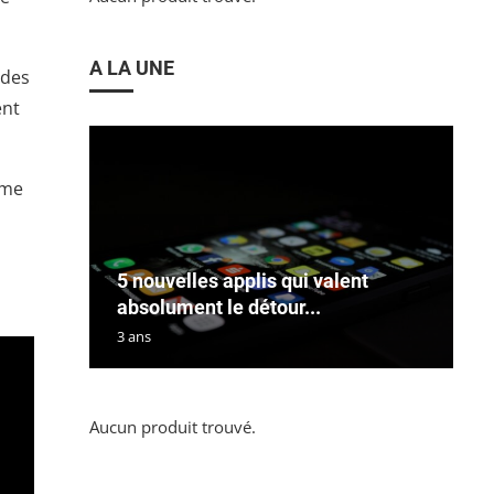
A LA UNE
 des
ent
mme
5 nouvelles applis qui valent
absolument le détour...
3 ans
Aucun produit trouvé.