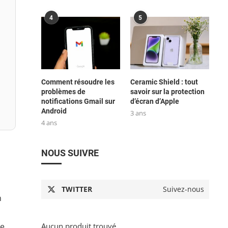
4
5
Comment résoudre les
Ceramic Shield : tout
problèmes de
savoir sur la protection
notifications Gmail sur
d’écran d’Apple
Android
3 ans
4 ans
NOUS SUIVRE
TWITTER
Suivez-nous
n
Aucun produit trouvé.
ne