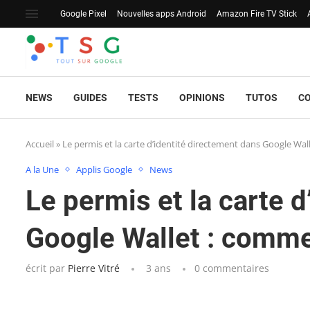
Google Pixel
Nouvelles apps Android
Amazon Fire TV Stick
NEWS
GUIDES
TESTS
OPINIONS
TUTOS
C
Accueil
»
Le permis et la carte d’identité directement dans Google Wa
A la Une
Applis Google
News
Le permis et la carte 
Google Wallet : comme
écrit par
Pierre Vitré
3 ans
0 commentaires