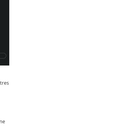
utres
 ne