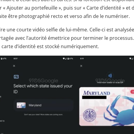
r « Ajouter au portefeuille », puis sur « Carte d’identité » et 
uite être photographié recto et verso afin de le numériser.
re une courte vidéo selfie de lui-même. Celle-ci est analysé
rtagée avec l’autorité émettrice pour terminer le processus.
la carte d’identité est stocké numériquement.