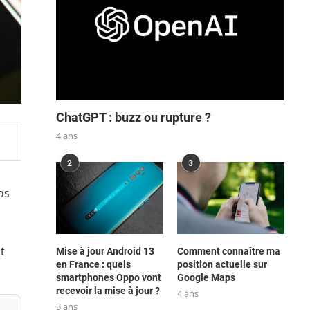
ChatGPT : buzz ou rupture ?
4 ans
2
3
os
t
Mise à jour Android 13
Comment connaître ma
en France : quels
position actuelle sur
smartphones Oppo vont
Google Maps
recevoir la mise à jour ?
4 ans
3 ans