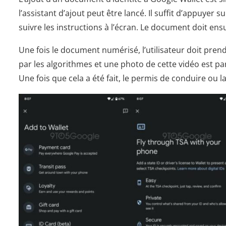
l’assistant d’ajout peut être lancé. Il suffit d’appuyer su
suivre les instructions à l’écran. Le document doit ens
Une fois le document numérisé, l’utilisateur doit prend
par les algorithmes et une photo de cette vidéo est pa
Une fois que cela a été fait, le permis de conduire ou 