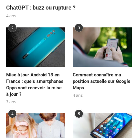
ChatGPT : buzz ou rupture ?
4 ans
2
3
Mise à jour Android 13 en
Comment connaître ma
France : quels smartphones
position actuelle sur Google
Oppo vont recevoir la mise
Maps
à jour ?
4 ans
3 ans
4
5