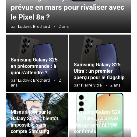
prévue en mars pour rivaliser avec
le Pixel 8a ?
par
Ludovic Brochard
2 ans
Samsung Galaxy S25
Samsung Galaxy S25
en précommande : à
Ultra : un premier
quoi s’attendre ?
aperçu pour le flagship
par
Ludovic Brochard
2
ans
par
Pierre Vitré
2 ans
Mises à jour sur le
Samsung Galaxy S24
Galaxy Store : bientôt
FE : fuites, coloris et
impossible sans
charge sans fil 15W
compte Samsung
confirmés