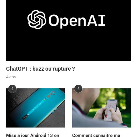
ChatGPT : buzz ou rupture ?
4 ans
2
3
Mise à jour Android 13 en
Comment connaître ma