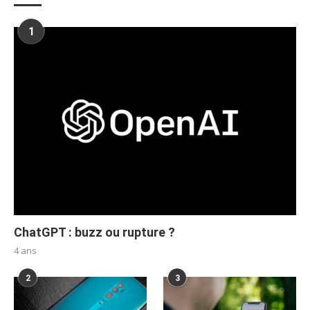
1
ChatGPT : buzz ou rupture ?
4 ans
2
3