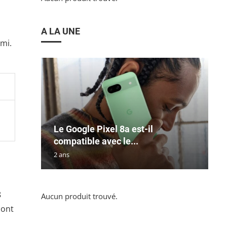
A LA UNE
mi.
Le Google Pixel 8a est-il
compatible avec le...
2 ans
8
Aucun produit trouvé.
sont