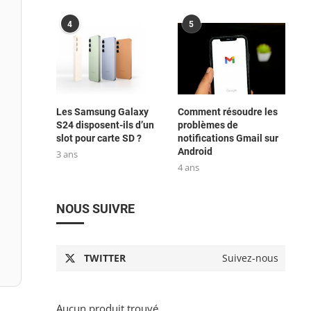
4
5
Les Samsung Galaxy
Comment résoudre les
S24 disposent-ils d’un
problèmes de
slot pour carte SD ?
notifications Gmail sur
Android
3 ans
4 ans
NOUS SUIVRE
TWITTER
Suivez-nous
Aucun produit trouvé.