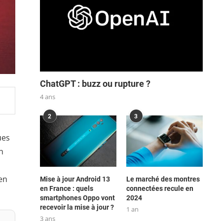
ChatGPT : buzz ou rupture ?
4 ans
2
3
ues
n
 en
Mise à jour Android 13
Le marché des montres
en France : quels
connectées recule en
smartphones Oppo vont
2024
recevoir la mise à jour ?
1 an
3 ans