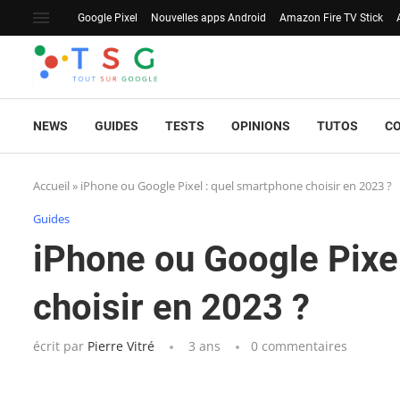
Google Pixel
Nouvelles apps Android
Amazon Fire TV Stick
NEWS
GUIDES
TESTS
OPINIONS
TUTOS
C
Accueil
»
iPhone ou Google Pixel : quel smartphone choisir en 2023 ?
Guides
iPhone ou Google Pixe
choisir en 2023 ?
écrit par
Pierre Vitré
3 ans
0 commentaires