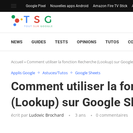
Google Pixel
Nouvelles apps Android
Amazon Fire TV Stick
NEWS
GUIDES
TESTS
OPINIONS
TUTOS
C
Accueil
»
Comment utiliser la fonction Recherche (Lookup) sur Google
Applis Google
Astuces/Tutos
Google Sheets
Comment utiliser la f
(Lookup) sur Google S
écrit par
Ludovic Brochard
3 ans
0 commentaires