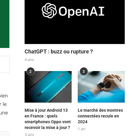
ChatGPT : buzz ou rupture ?
4 ans
2
3
bien
 le
Mise à jour Android 13
Le marché des montres
 une
en France : quels
connectées recule en
smartphones Oppo vont
2024
recevoir la mise à jour ?
1 an
3 ans