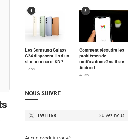
4
5
Les Samsung Galaxy
Comment résoudre les
S24 disposent-ils d’un
problèmes de
slot pour carte SD ?
notifications Gmail sur
Android
3 ans
4 ans
NOUS SUIVRE
ts
TWITTER
Suivez-nous
e
Aucun produit trouvé.