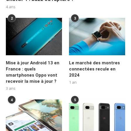
4 ans
2
3
Mise à jour Android 13 en
Le marché des montres
France : quels
connectées recule en
smartphones Oppo vont
2024
recevoir la mise à jour ?
1 an
3 ans
4
5