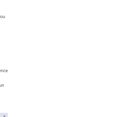
 ou
gence
 un