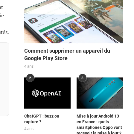
nt
ie
tés.
Comment supprimer un appareil du
Google Play Store
4 ans
2
3
ChatGPT : buzz ou
Mise à jour Android 13
rupture ?
en France : quels
smartphones Oppo vont
4 ans
recevoir la mise à jour ?