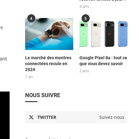
3 ans
4
5
es
vant
Le marché des montres
Google Pixel 8a : tout ce
connectées recule en
que vous devez savoir
2024
2 ans
1 an
NOUS SUIVRE
TWITTER
Suivez-nous