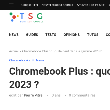
Google Pixel
Nouvelles apps Android
Amazon Fire TV Stick
NEWS
GUIDES
TESTS
OPINIONS
TUTOS
C
Accueil
»
Chromebook Plus : quoi de neuf dans la gamme 2023 ?
Chromebooks
News
Chromebook Plus : qu
2023 ?
écrit par
Pierre Vitré
3 ans
0 commentaires