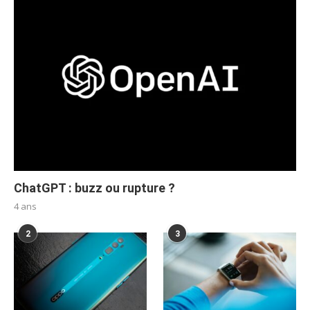
ChatGPT : buzz ou rupture ?
4 ans
2
3