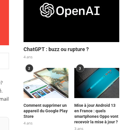
ChatGPT : buzz ou rupture ?
4 ans
2
3
e?
é.
mail
Comment supprimer un
Mise à jour Android 13
appareil du Google Play
en France : quels
Store
smartphones Oppo vont
recevoir la mise à jour ?
4 ans
3 ans