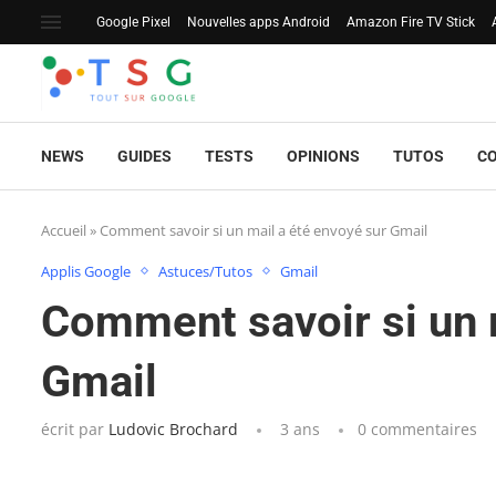
Google Pixel
Nouvelles apps Android
Amazon Fire TV Stick
NEWS
GUIDES
TESTS
OPINIONS
TUTOS
C
Accueil
»
Comment savoir si un mail a été envoyé sur Gmail
Applis Google
Astuces/Tutos
Gmail
Comment savoir si un 
Gmail
écrit par
Ludovic Brochard
3 ans
0 commentaires