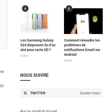
4
5
Les Samsung Galaxy
Comment résoudre les
S24 disposent-ils d’un
problèmes de
slot pour carte SD ?
notifications Gmail sur
Android
3 ans
4 ans
tre
NOUS SUIVRE
ez-
TWITTER
Suivez-nous
Aucun produit trouvé.