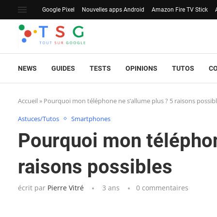
Google Pixel
Nouvelles apps Android
Amazon Fire TV Stick
NEWS
GUIDES
TESTS
OPINIONS
TUTOS
C
Accueil
»
Pourquoi mon téléphone ne s’allume plus ? 5 raisons possib
Astuces/Tutos
Smartphones
Pourquoi mon téléphon
raisons possibles
écrit par
Pierre Vitré
3 ans
0 commentaires