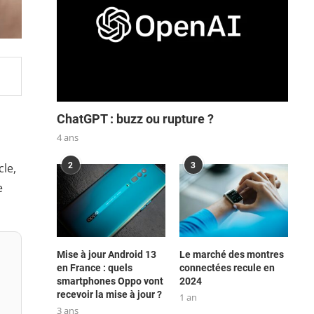
ChatGPT : buzz ou rupture ?
4 ans
2
3
cle,
e
Mise à jour Android 13
Le marché des montres
en France : quels
connectées recule en
smartphones Oppo vont
2024
recevoir la mise à jour ?
1 an
3 ans