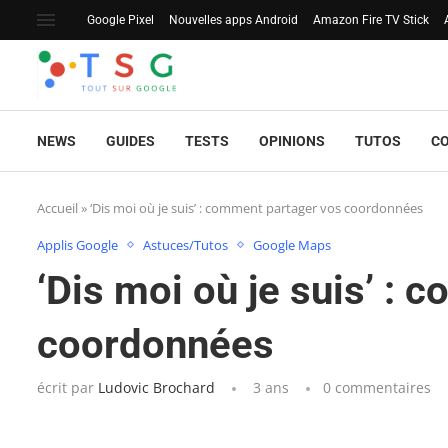
Google Pixel
Nouvelles apps Android
Amazon Fire TV Stick
NEWS
GUIDES
TESTS
OPINIONS
TUTOS
C
Accueil
»
‘Dis moi où je suis’ : comment partager vos coordonnées
Applis Google
Astuces/Tutos
Google Maps
‘Dis moi où je suis’ :
coordonnées
écrit par
Ludovic Brochard
3 ans
0 commentaires