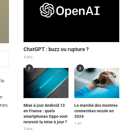
ChatGPT : buzz ou rupture ?
4 ans
2
3
le
on
mmes
Mise à jour Android 13
Le marché des montres
en France : quels
connectées recule en
smartphones Oppo vont
2024
recevoir la mise à jour ?
1 an
3 ans