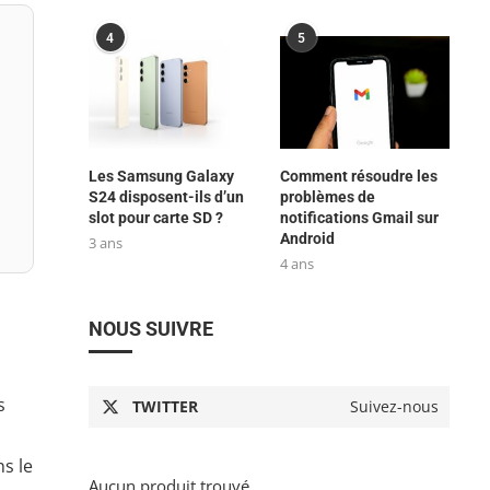
4
5
Les Samsung Galaxy
Comment résoudre les
S24 disposent-ils d’un
problèmes de
slot pour carte SD ?
notifications Gmail sur
Android
3 ans
4 ans
NOUS SUIVRE
s
TWITTER
Suivez-nous
ns le
Aucun produit trouvé.