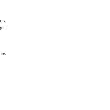
itez
u’il
dans