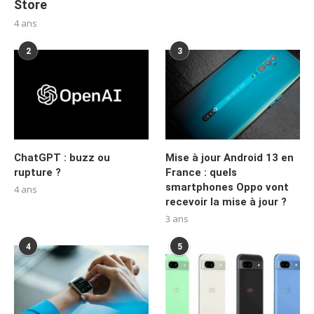
Store
4 ans
2
3
ChatGPT : buzz ou
Mise à jour Android 13 en
rupture ?
France : quels
smartphones Oppo vont
4 ans
recevoir la mise à jour ?
3 ans
4
5