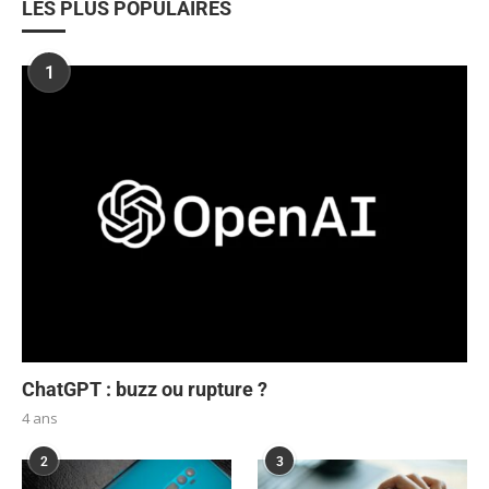
LES PLUS POPULAIRES
1
ChatGPT : buzz ou rupture ?
4 ans
2
3