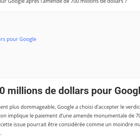
our Google après l’amende de 700 millions de dollars ?
ars pour Google
 millions de dollars pour Goog
ement plus dommageable, Google a choisi d’accepter le verdic
ision implique le paiement d’une amende monumentale de 7
re, cette issue pourrait être considérée comme un moindre m
.