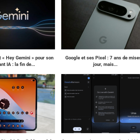
t « Hey Gemini » pour son
Google et ses Pixel : 7 ans de mise
nt IA : la fin de...
jour, mais...