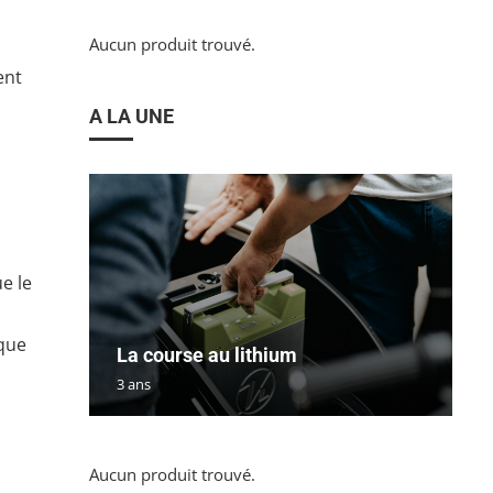
Aucun produit trouvé.
ent
A LA UNE
e le
 que
La course au lithium
3 ans
Aucun produit trouvé.