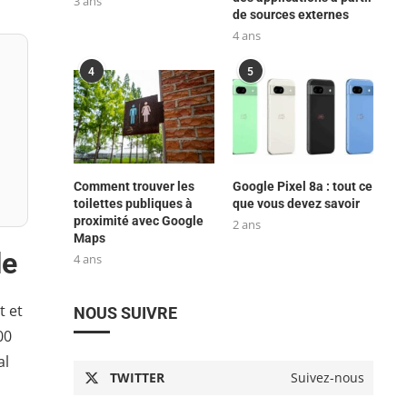
3 ans
de sources externes
4 ans
4
5
Comment trouver les
Google Pixel 8a : tout ce
toilettes publiques à
que vous devez savoir
proximité avec Google
2 ans
Maps
le
4 ans
t et
NOUS SUIVRE
00
al
TWITTER
Suivez-nous