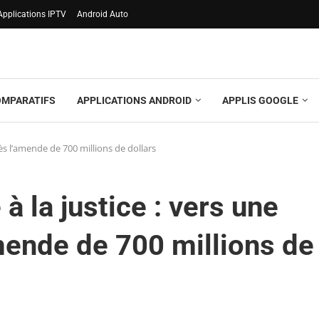
Applications IPTV
Android Auto
OMPARATIFS
APPLICATIONS ANDROID
APPLIS GOOGLE
rès l’amende de 700 millions de dollars
à la justice : vers une
mende de 700 millions de