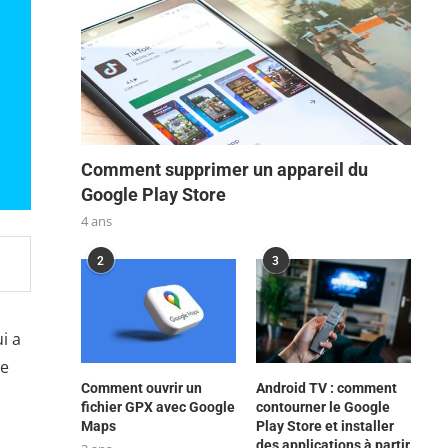
Comment supprimer un appareil du
Google Play Store
4 ans
2
3
i a
te
Comment ouvrir un
Android TV : comment
fichier GPX avec Google
contourner le Google
Maps
Play Store et installer
des applications à partir