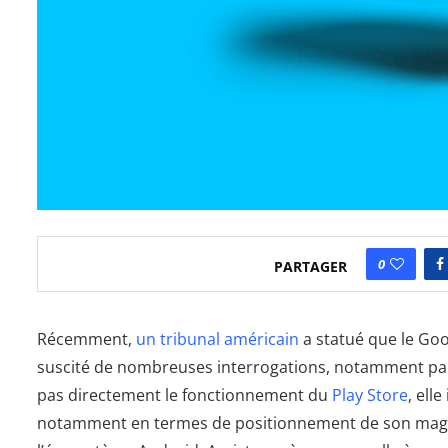
0
PARTAGER
Récemment,
un tribunal américain
a statué que le Goo
suscité de nombreuses interrogations, notamment par r
pas directement le fonctionnement du
Play Store
, ell
notamment en termes de positionnement de son magas