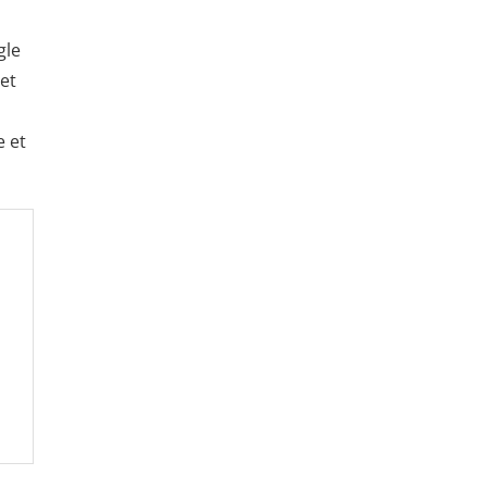
gle
 et
e et