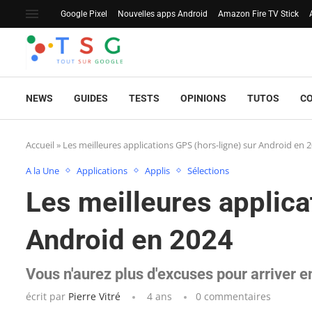
Google Pixel
Nouvelles apps Android
Amazon Fire TV Stick
NEWS
GUIDES
TESTS
OPINIONS
TUTOS
C
Accueil
»
Les meilleures applications GPS (hors-ligne) sur Android en 
A la Une
Applications
Applis
Sélections
Les meilleures applica
Android en 2024
Vous n'aurez plus d'excuses pour arriver en
écrit par
Pierre Vitré
4 ans
0 commentaires