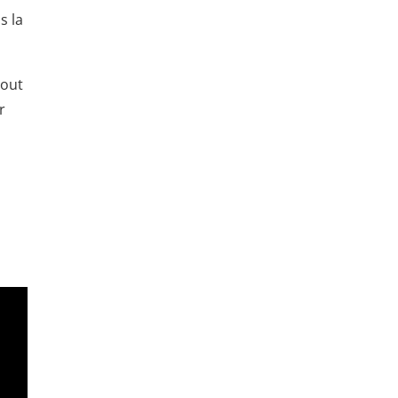
s la
tout
r