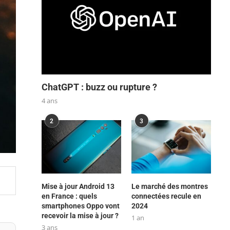
ChatGPT : buzz ou rupture ?
4 ans
2
3
Mise à jour Android 13
Le marché des montres
en France : quels
connectées recule en
smartphones Oppo vont
2024
recevoir la mise à jour ?
1 an
3 ans