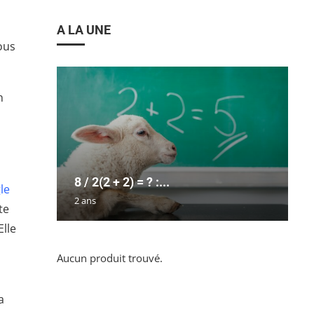
A LA UNE
ous
n
8 / 2(2 + 2) = ? :...
le
2 ans
te
Elle
Aucun produit trouvé.
a