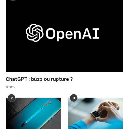
ChatGPT : buzz ou rupture ?
4 ans
2
3