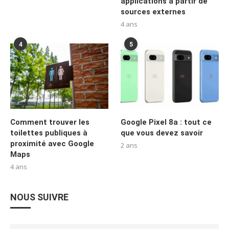
applications à partir de
sources externes
4 ans
4
5
Comment trouver les
Google Pixel 8a : tout ce
toilettes publiques à
que vous devez savoir
proximité avec Google
2 ans
Maps
4 ans
NOUS SUIVRE