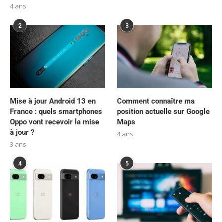
4 ans
2
3
Mise à jour Android 13 en
Comment connaître ma
France : quels smartphones
position actuelle sur Google
Oppo vont recevoir la mise
Maps
à jour ?
4 ans
3 ans
4
5