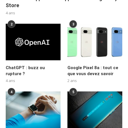
Store
4 ans
2
3
ChatGPT : buzz ou
Google Pixel 8a : tout ce
rupture ?
que vous devez savoir
4 ans
2 ans
4
5