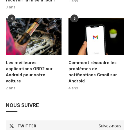
recevoir la mise à jour ?
3 ans
3 ans
4
5
Les meilleures
Comment résoudre les
applications OBD2 sur
problèmes de
Android pour votre
notifications Gmail sur
voiture
Android
2 ans
4 ans
NOUS SUIVRE
TWITTER
Suivez-nous