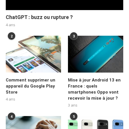
ChatGPT : buzz ou rupture ?
4 ans
2
3
Comment supprimer un
Mise à jour Android 13 en
appareil du Google Play
France : quels
Store
smartphones Oppo vont
recevoir la mise à jour ?
4 ans
3 ans
4
5