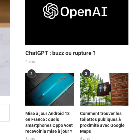
ChatGPT : buzz ou rupture ?
4 ans
2
3
Mise à jour Android 13
Comment trouver les
en France : quels
toilettes publiques à
smartphones Oppo vont
proximité avec Google
recevoir la mise à jour ?
Maps
3 ans
4 ans