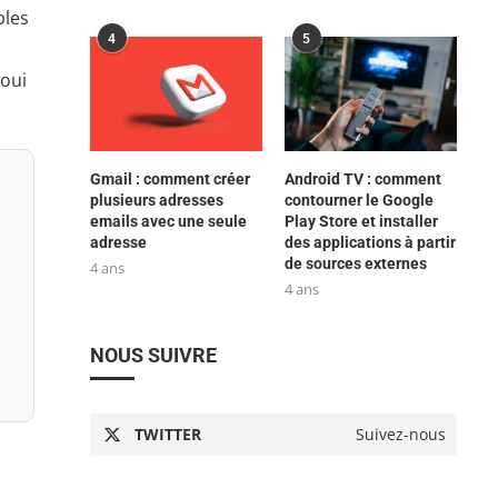
bles
4
5
 oui
Gmail : comment créer
Android TV : comment
plusieurs adresses
contourner le Google
emails avec une seule
Play Store et installer
adresse
des applications à partir
de sources externes
4 ans
4 ans
NOUS SUIVRE
TWITTER
Suivez-nous