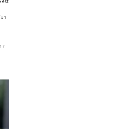
 est
’un
nir