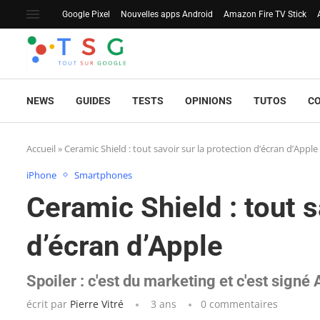
Google Pixel
Nouvelles apps Android
Amazon Fire TV Stick
NEWS
GUIDES
TESTS
OPINIONS
TUTOS
C
Accueil
»
Ceramic Shield : tout savoir sur la protection d’écran d’Apple
iPhone
Smartphones
Ceramic Shield : tout s
d’écran d’Apple
Spoiler : c'est du marketing et c'est signé 
écrit par
Pierre Vitré
3 ans
0 commentaires