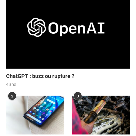
ChatGPT : buzz ou rupture ?
4 ans
2
3