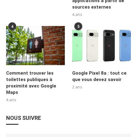
applications à partir de
sources externes
4 ans
4
5
Comment trouver les
Google Pixel 8a : tout ce
toilettes publiques à
que vous devez savoir
proximité avec Google
2 ans
Maps
4 ans
NOUS SUIVRE