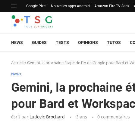
Google Pixel
Nouvelles apps Android
Amazon Fire TV Stick
NEWS
GUIDES
TESTS
OPINIONS
TUTOS
C
Accueil
»
Gemini, la prochaine étape de l’IA de Google pour Bard et Wo
News
Gemini, la prochaine é
pour Bard et Workspace
écrit par
Ludovic Brochard
3 ans
0 commentaires