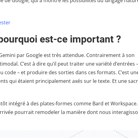
elle de Google, qui a montré les possibilités du langage natur
ester
 pourquoi est-ce important ?
emini par Google est très attendue. Contrairement à son
odal. C’est à dire qu’il peut traiter une variété d’entrées 
u code – et produire des sorties dans ces formats. C’est un
ts qui étaient principalement axés sur le texte. Et une sac
entôt intégré à des plates-formes comme Bard et Workspace.
te arrivée pourrait remodeler la manière dont nous interagiss