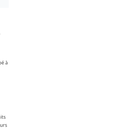
4
pé à
its
turs