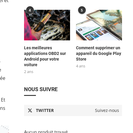
el et
4
5
Les meilleures
Comment supprimer un
applications OBD2 sur
appareil du Google Play
Android pour votre
Store
–
voiture
4 ans
e
2 ans
rée
NOUS SUIVRE
 Et
ons
TWITTER
Suivez-nous
Aucun produit trouvé.