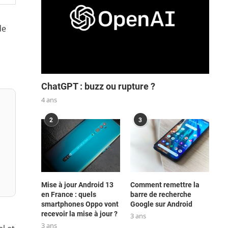
de
ChatGPT : buzz ou rupture ?
4 ans
2
3
Mise à jour Android 13
Comment remettre la
en France : quels
barre de recherche
smartphones Oppo vont
Google sur Android
recevoir la mise à jour ?
3 ans
3 ans