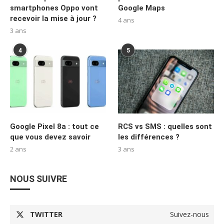
smartphones Oppo vont
Google Maps
recevoir la mise à jour ?
4 ans
3 ans
4
5
Google Pixel 8a : tout ce
RCS vs SMS : quelles sont
que vous devez savoir
les différences ?
2 ans
3 ans
NOUS SUIVRE
TWITTER
Suivez-nous