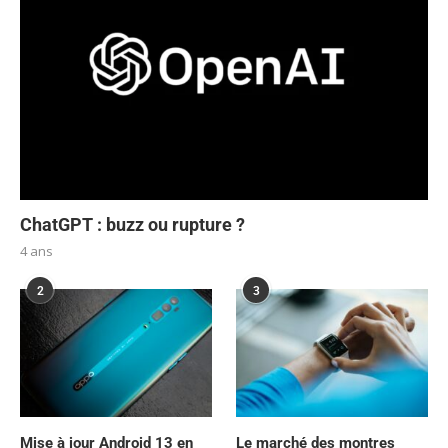
ChatGPT : buzz ou rupture ?
4 ans
2
3
Mise à jour Android 13 en
Le marché des montres