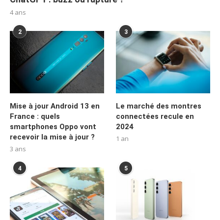
4 ans
2
3
Mise à jour Android 13 en
Le marché des montres
France : quels
connectées recule en
smartphones Oppo vont
2024
recevoir la mise à jour ?
1 an
3 ans
4
5