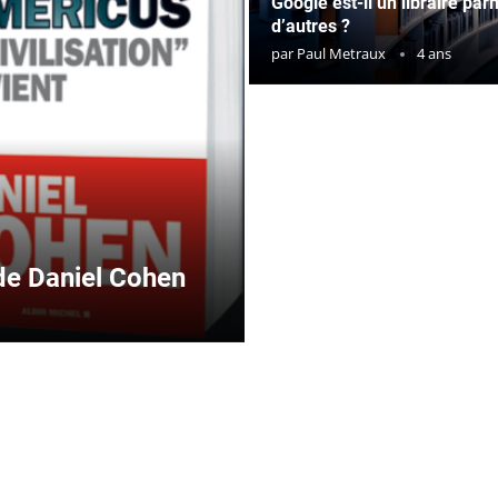
Google est-il un libraire par
d’autres ?
par
Paul Metraux
4 ans
 de Daniel Cohen