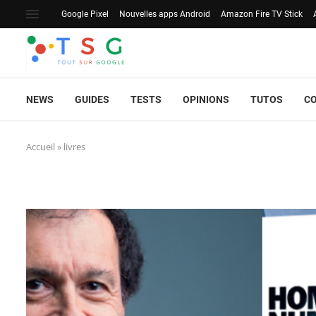
Google Pixel
Nouvelles apps Android
Amazon Fire TV Stick
NEWS
GUIDES
TESTS
OPINIONS
TUTOS
C
Accueil
»
livres