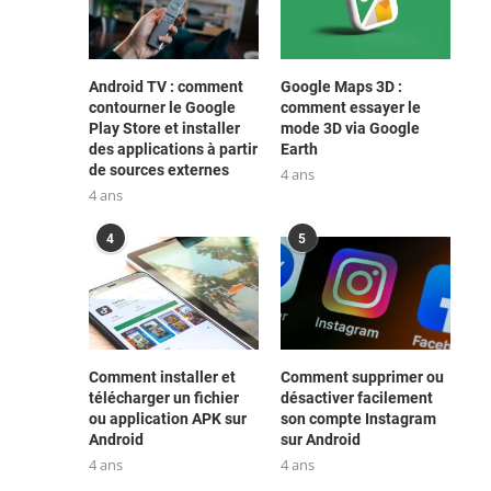
Android TV : comment
Google Maps 3D :
contourner le Google
comment essayer le
Play Store et installer
mode 3D via Google
des applications à partir
Earth
de sources externes
4 ans
4 ans
4
5
Comment installer et
Comment supprimer ou
télécharger un fichier
désactiver facilement
ou application APK sur
son compte Instagram
Android
sur Android
4 ans
4 ans