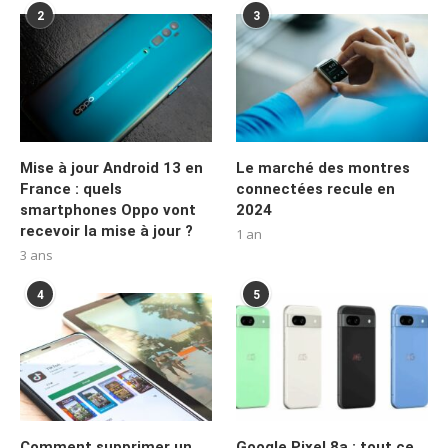
2
3
Mise à jour Android 13 en
Le marché des montres
France : quels
connectées recule en
smartphones Oppo vont
2024
recevoir la mise à jour ?
1 an
3 ans
4
5
Comment supprimer un
Google Pixel 8a : tout ce