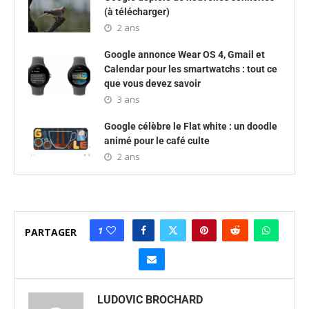
(à télécharger)
2 ans
Google annonce Wear OS 4, Gmail et
Calendar pour les smartwatchs : tout ce
que vous devez savoir
3 ans
Google célèbre le Flat white : un doodle
animé pour le café culte
2 ans
1
PARTAGER
LUDOVIC BROCHARD