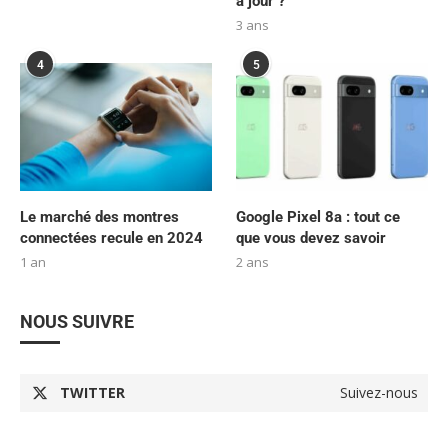
à jour ?
3 ans
4
5
Le marché des montres
Google Pixel 8a : tout ce
connectées recule en 2024
que vous devez savoir
1 an
2 ans
NOUS SUIVRE
TWITTER
Suivez-nous