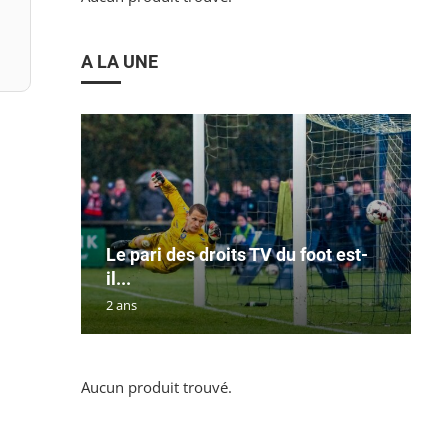
A LA UNE
Le pari des droits TV du foot est-
il...
2 ans
Aucun produit trouvé.