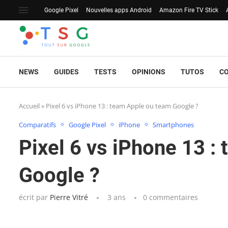
Google Pixel
Nouvelles apps Android
Amazon Fire TV Stick
NEWS
GUIDES
TESTS
OPINIONS
TUTOS
C
Accueil
»
Pixel 6 vs iPhone 13 : team Apple ou team Google ?
Comparatifs
Google Pixel
iPhone
Smartphones
Pixel 6 vs iPhone 13 :
Google ?
écrit par
Pierre Vitré
3 ans
0 commentaires