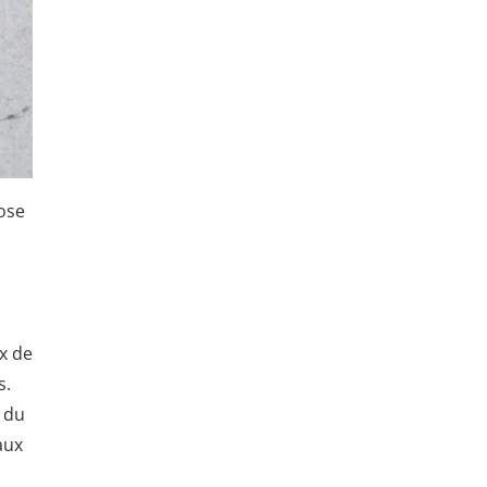
ose
x de
s.
t du
aux