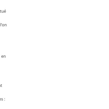
itué
l’on
e en
nt
s :