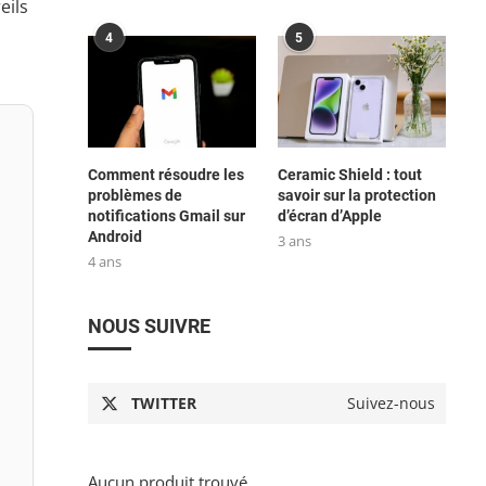
eils
4
5
Comment résoudre les
Ceramic Shield : tout
problèmes de
savoir sur la protection
notifications Gmail sur
d’écran d’Apple
Android
3 ans
4 ans
NOUS SUIVRE
TWITTER
Suivez-nous
Aucun produit trouvé.