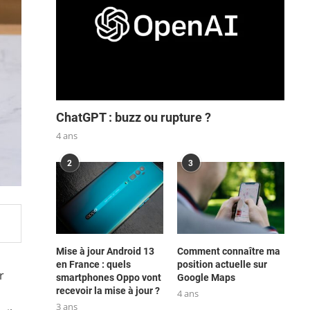
ChatGPT : buzz ou rupture ?
4 ans
2
3
Mise à jour Android 13
Comment connaître ma
en France : quels
position actuelle sur
r
smartphones Oppo vont
Google Maps
recevoir la mise à jour ?
4 ans
3 ans