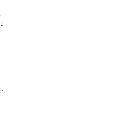
 Il
ED
n
art