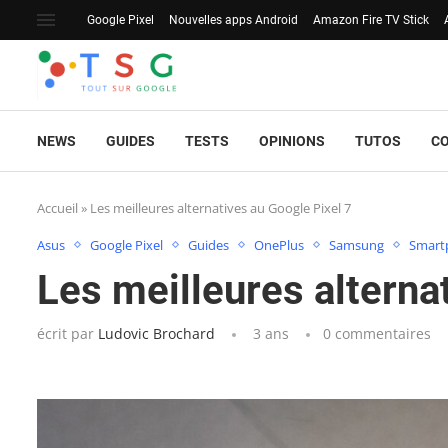
Google Pixel
Nouvelles apps Android
Amazon Fire TV Stick
NEWS
GUIDES
TESTS
OPINIONS
TUTOS
C
Accueil
»
Les meilleures alternatives au Google Pixel 7
Asus
Google Pixel
Guides
OnePlus
Samsung
Smart
Les meilleures alterna
écrit par
Ludovic Brochard
3 ans
0 commentaires