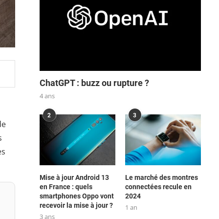
ChatGPT : buzz ou rupture ?
4 ans
2
3
de
s
es
Mise à jour Android 13
Le marché des montres
en France : quels
connectées recule en
smartphones Oppo vont
2024
recevoir la mise à jour ?
1 an
3 ans